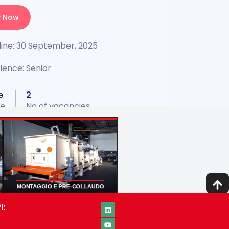
y Now
ine:
30 September, 2025
ience:
Senior
e
2
pe
No of vacancies
 to Mekanotech, a company at the
t of technological innovation and the
turing of complex machined
rk for machinery and equipment in
industrial and construction sectors.
ce in machined metalwork with shape
nsional tolerances down to the
I:
hundredth on ferrous materials and
. Cutting, bending, welding,