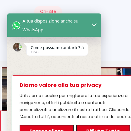
On-Site
A tua disposizione anche su
WhatsApp
Skills
Come possiamo aiutarti ? :)
12:43
-
Description
Diamo valore alla tua privacy
Utilizziamo i cookie per migliorare la tua esperienza di
navigazione, offrirti pubblicità o contenuti
The role reporting to the Production Man
personalizzati e analizzare il nostro traffico. Cliccando
methodology and operational capability in
“Accetta tutti”, acconsenti al nostro utilizzo dei cookie.
Mekanotech - V
by:
sistemazienda srl
IT0249020027
3834
Undefined
"+chaty_settings.lang.emoji_picker+"
WhatsApp Message