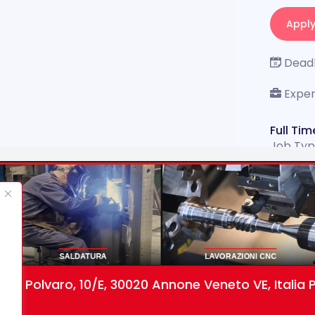
Appl
Deadl
Exper
Full Tim
Job Ty
Welcome
forefron
manufac
metalwo
various 
ager involves knowledge of the
Experien
 wire welding in accordance with ISO
and dime
ia Polvaro, 10/E, 30020 Annone Veneto VE, Italia P
nearest 
2
aluminum